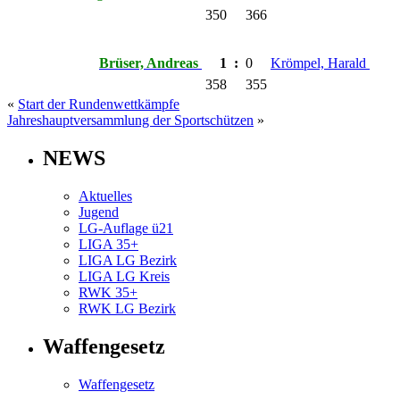
350
366
Brüser, Andreas
1
:
0
Krömpel, Harald
358
355
«
Start der Rundenwettkämpfe
Jahreshauptversammlung der Sportschützen
»
NEWS
Aktuelles
Jugend
LG-Auflage ü21
LIGA 35+
LIGA LG Bezirk
LIGA LG Kreis
RWK 35+
RWK LG Bezirk
Waffengesetz
Waffengesetz