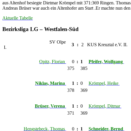
aus Altenhof besiegte Dietmar Krömpel mit 371:369 Ringen. Thomas H
Andreas Brüser war auch ein Altenhofer am Start .Er machte nun den
Aktuelle Tabelle
Bezirksliga LG – Westfalen-Süd
SV Olpe
3
:
2
KUS Kreuztal e.V. II.
I.
Opitz, Florian
0
:
1
Pfeifer, Wolfgang
375
385
Niklas, Marina
1
:
0
Krömpel, Heike
378
369
Brüser, Verena
1
:
0
Krömpel, Ditmar
371
369
Hengstebeck, Thomas
0
:
1
Schneider, Bernd