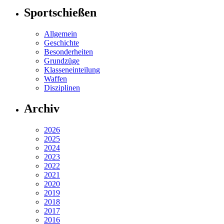
Sportschießen
Allgemein
Geschichte
Besonderheiten
Grundzüge
Klasseneinteilung
Waffen
Disziplinen
Archiv
2026
2025
2024
2023
2022
2021
2020
2019
2018
2017
2016