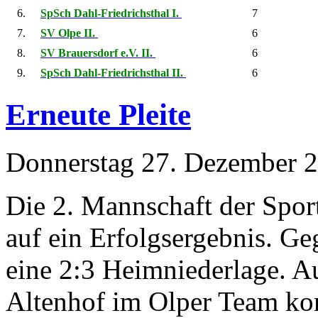
6.
SpSch Dahl-Friedrichsthal I.
7
7.
SV Olpe II.
6
8.
SV Brauersdorf e.V. II.
6
9.
SpSch Dahl-Friedrichsthal II.
6
Erneute Pleite
Donnerstag 27. Dezember 
Die 2. Mannschaft der Spor
auf ein Erfolgsergebnis. Ge
eine 2:3 Heimniederlage. A
Altenhof im Olper Team kon