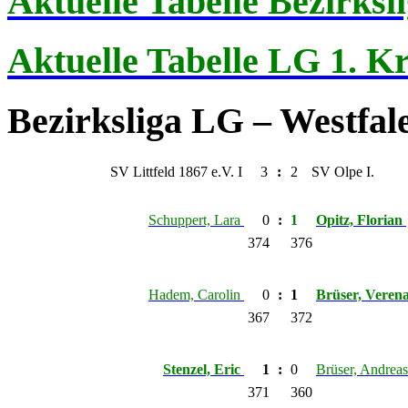
Aktuelle Tabelle Bezirks
Aktuelle Tabelle LG 1. Kr
Bezirksliga LG – Westfal
SV Littfeld 1867 e.V. I
3
:
2
SV Olpe I.
Schuppert, Lara
0
:
1
Opitz, Florian
374
376
Hadem, Carolin
0
:
1
Brüser, Veren
367
372
Stenzel, Eric
1
:
0
Brüser, Andrea
371
360