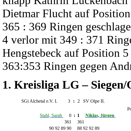
knapp Kathrin Luckenbach 
Dietmar Flucht auf Position
365 : 369 Ringen geschlage
4 verlor mit 349 : 371 Rin
Hengstebeck auf Position 5
363:353 Ringen gegen Andr
1. Kreisliga LG – Siegen/
SGi Alchetal e.V. I.
3
:
2
SV Olpe II.
Po
Stahl, Sarah
0
:
1
Niklas, Jürgen
361
361
90 92 89 90
88 92 92 89