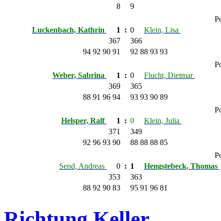
8
9
Po
Luckenbach, Kathrin
1
:
0
Klein, Lisa
367
366
94 92 90 91
92 88 93 93
Po
Weber, Sabrina
1
:
0
Flucht, Dietmar
369
365
88 91 96 94
93 93 90 89
Po
Helsper, Ralf
1
:
0
Klein, Julia
371
349
92 96 93 90
88 88 88 85
Po
Send, Andreas
0
:
1
Hengstebeck, Thomas
353
363
88 92 90 83
95 91 96 81
Richtung Keller