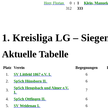
Heer, Florian
0
:
1
Klein, Manue
312
333
1. Kreisliga LG – Siege
Aktuelle Tabelle
Platz
Verein
Begegnungen
1.
SV Littfeld 1867 e.V. I.
6
2.
SpSch Hünsborn II.
6
SpSch Hengsbach und Almer e.V.
3.
7
I.
4.
SpSch Ottfingen II.
6
5.
SV Weidenau I.
6