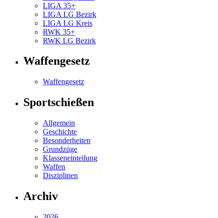
LIGA 35+
LIGA LG Bezirk
LIGA LG Kreis
RWK 35+
RWK LG Bezirk
Waffengesetz
Waffengesetz
Sportschießen
Allgemein
Geschichte
Besonderheiten
Grundzüge
Klasseneinteilung
Waffen
Disziplinen
Archiv
2026