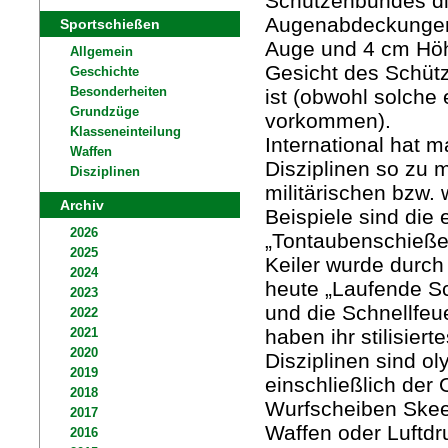
Schützenbundes di
Augenabdeckungen/
Sportschießen
Auge und 4 cm Höh
Allgemein
Gesicht des Schüt
Geschichte
ist (obwohl solche
Besonderheiten
Grundzüge
vorkommen).
Klasseneinteilung
International hat 
Waffen
Disziplinen so zu m
Disziplinen
militärischen bzw.
Archiv
Beispiele sind die 
2026
„Tontaubenschießen
2025
Keiler wurde durch
2024
heute „Laufende Sc
2023
und die Schnellfeu
2022
haben ihr stilisier
2021
2020
Disziplinen sind o
2019
einschließlich de
2018
Wurfscheiben Skeet
2017
Waffen oder Luftd
2016