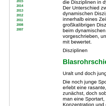
die Disziplinen in 
2015
2014
Der Unterschied zw
2013
dynamischen Diszip
2012
innerhalb eines Ze
2011
großkalibrigen Dis
2008
beim dynamischen 
2007
vorgeschrieben, u
mit bewertet.
Disziplinen
Blasrohrsch
Uralt und doch jun
Die noch junge Spor
erlebt eine rasant
zunächst, doch sob
man eine Sportart, 
Konzentration und 