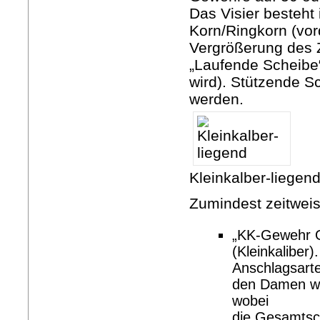
Das Visier besteht 
Korn/Ringkorn (vord
Vergrößerung des 
„Laufende Scheibe“
wird). Stützende S
werden.
Kleinkalber-liegen
Zumindest zeitweis
„KK-Gewehr O
(Kleinkaliber)
Anschlagsart
den Damen we
wobei
die Gesamtsch