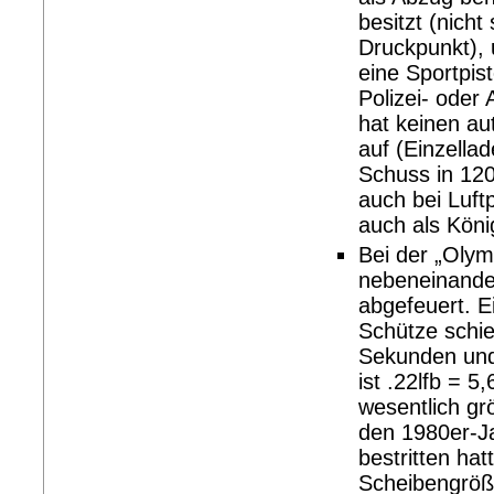
besitzt (nich
Druckpunkt), 
eine Sportpis
Polizei- oder
hat keinen a
auf (Einzella
Schuss in 120
auch bei Luft
auch als Köni
Bei der „Olym
nebeneinande
abgefeuert. E
Schütze schieß
Sekunden und 
ist .22lfb = 
wesentlich gr
den 1980er-J
bestritten hat
Scheibengröße