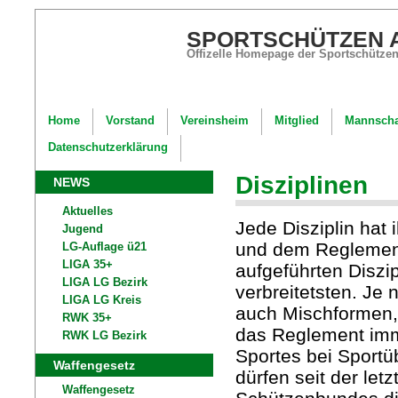
SPORTSCHÜTZEN 
Offizelle Homepage der Sportschützen
Home
Vorstand
Vereinsheim
Mitglied
Mannscha
Datenschutzerklärung
Disziplinen
NEWS
Aktuelles
Jede Disziplin hat
Jugend
und dem Reglement
LG-Auflage ü21
LIGA 35+
aufgeführten Diszip
LIGA LG Bezirk
verbreitetsten. Je
LIGA LG Kreis
auch Mischformen,
RWK 35+
das Reglement imme
RWK LG Bezirk
Sportes bei Sportü
Waffengesetz
dürfen seit der le
Waffengesetz