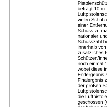
Pistolenschüt
beträgt 10 m
Luftpistolensc
vielen Schütze
einer Entfern
Schuss zu ma
nationaler un
Schusszahl be
innerhalb von
zusätzliches 
Schützen/inn
noch einmal 
wobei diese i
Endergebnis 
Finalergbnis 
der großen Sc
Luftpistolens
die Luftpistol
geschossen (w