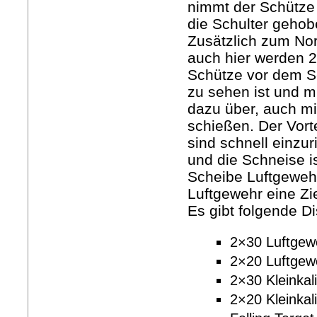
nimmt der Schütze d
die Schulter gehob
Zusätzlich zum No
auch hier werden 
Schütze vor dem S
zu sehen ist und m
dazu über, auch m
schießen. Der Vorte
sind schnell einzu
und die Schneise is
Scheibe Luftgewehr“
Luftgewehr eine Zie
Es gibt folgende Di
2×30 Luftge
2×20 Luftgew
2×30 Kleinkal
2×20 Kleinkal