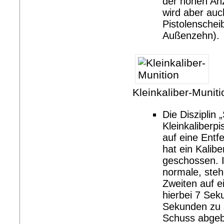
der hohen An
wird aber auc
Pistolenschei
Außenzehn).
Kleinkaliber-Muniti
Die Disziplin 
Kleinkaliberpi
auf eine Entf
hat ein Kalib
geschossen. In
normale, ste
Zweiten auf e
hierbei 7 Sek
Sekunden zu 
Schuss abgebe