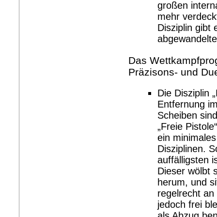
großen intern
mehr verdeckt
Disziplin gibt
abgewandelte
Das Wettkampfpro
Präzisons- und Due
Die Disziplin 
Entfernung im
Scheiben sind
„Freie Pistole
ein minimales
Disziplinen. 
auffälligsten 
Dieser wölbt
herum, und si
regelrecht an
jedoch frei b
als Abzug be